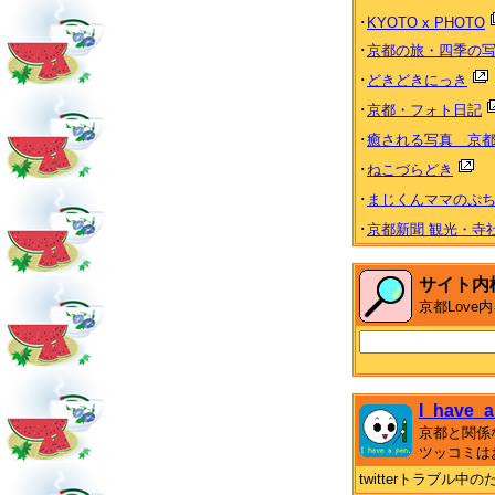
･
KYOTO x PHOTO
･
京都の旅・四季の
･
どきどきにっき
･
京都・フォト日記
･
癒される写真 京都 Heal
･
ねこづらどき
･
まじくんママのぷ
･
京都新聞 観光・寺
サイト内
京都Lov
I_have_a
京都と関係
ツッコミは
twitterトラブル