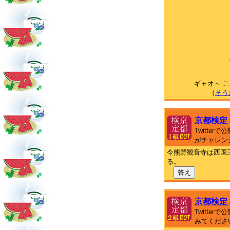
ギャオ～ 
（
そう
京都検定
Twitte
がチャレン
今熊野観音寺は西国
る。
答え
京都検定
Twitte
みてくださ