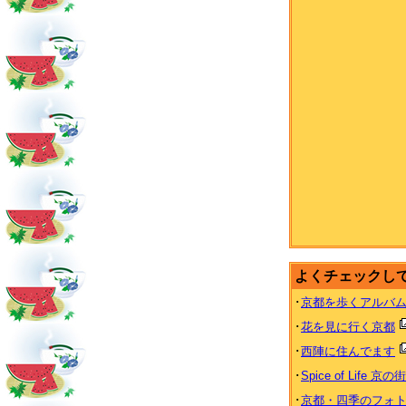
よくチェックし
･
京都を歩くアルバ
･
花を見に行く京都
･
西陣に住んでます
･
Spice of Life 京の
･
京都・四季のフォ