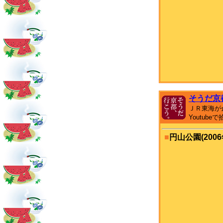
そうだ京
ＪＲ東海が
Youtub
■
円山公園(2006