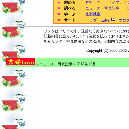
眺める
：
神社・寺
ライブカメ
調べる
：
ニュース・写真記事
学 ぶ
：
京都検定
サイト
：
トップ
twitter
ブロ
リンクはフリーです。遠慮なく好きなページにか
記載内容に誤りがないよう注意を払っております
相互リンク、写真借用などの依頼、記載内容の誤
Copyright (C) 2003-2026 
＞ニュース・写真記事＞2018年12月