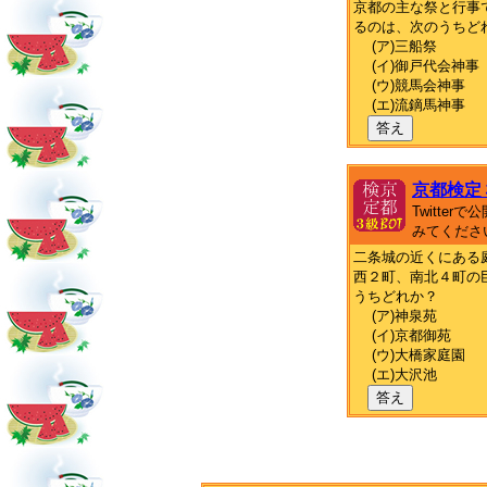
京都の主な祭と行事
るのは、次のうちど
(ア)三船祭
(イ)御戸代会神事
(ウ)競馬会神事
(エ)流鏑馬神事
答え
京都検定
Twitte
みてくださ
二条城の近くにある
西２町、南北４町の
うちどれか？
(ア)神泉苑
(イ)京都御苑
(ウ)大橋家庭園
(エ)大沢池
答え