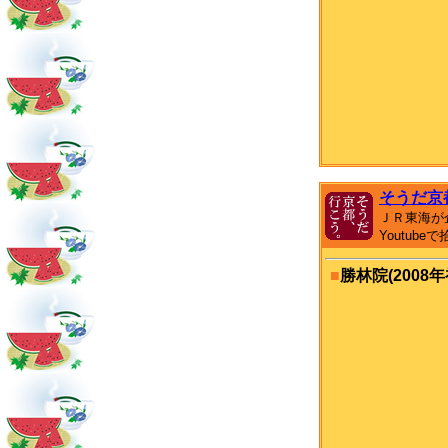
そうだ京
ＪＲ東海が
Youtub
■
勝林院(2008年