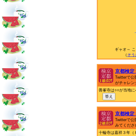
ギャオ～ 
（
そう
京都検定
Twitte
がチャレン
善峯寺は○○が当地
答え
京都検定
Twitte
みてくださ
十輪寺は嘉祥３年（