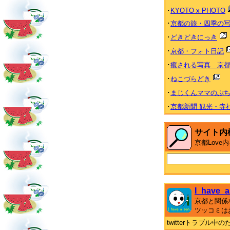
･
KYOTO x PHOTO
･
京都の旅・四季の
･
どきどきにっき
･
京都・フォト日記
･
癒される写真 京都 Heal
･
ねこづらどき
･
まじくんママのぷ
･
京都新聞 観光・寺
サイト内
京都Lov
I_have_a
京都と関係
ツッコミは
twitterトラブル