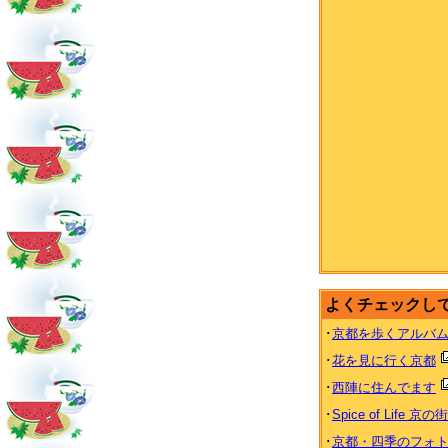
よくチェックし
･
京都を歩くアルバ
･
花を見に行く京都
･
西陣に住んでます
･
Spice of Life 京の
･
京都・四季のフォ