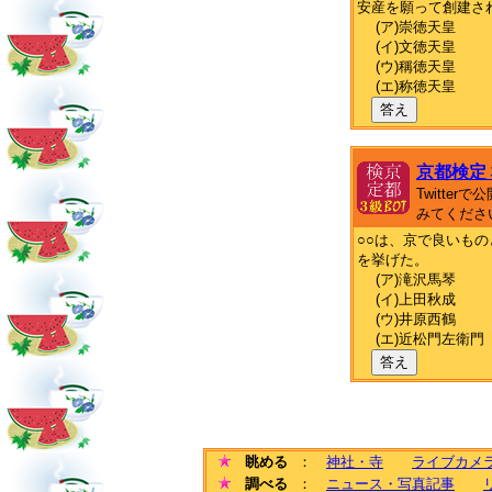
安産を願って創建さ
(ア)崇徳天皇
(イ)文徳天皇
(ウ)稱徳天皇
(エ)称徳天皇
答え
京都検定
Twitte
みてくださ
○○は、京で良いも
を挙げた。
(ア)滝沢馬琴
(イ)上田秋成
(ウ)井原西鶴
(エ)近松門左衛門
答え
眺める
：
神社・寺
ライブカメ
調べる
：
ニュース・写真記事