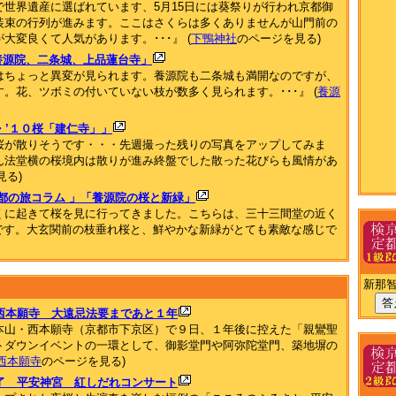
世界遺産に選ばれています、5月15日には葵祭りが行われ京都御
装束の行列が進みます。ここはさくらは多くありませんが山門前の
大変良くて人気があります。･･･』 (
下鴨神社
のページを見る)
桜、養源院、二条城、上品蓮台寺」
はちょっと異変が見られます。養源院も二条城も満開なのですが、
。花、ツボミの付いていない枝が数多く見られます。･･･』 (
養源
・’１０桜「建仁寺」」
桜が散りそうです・・・先週撮った残りの写真をアップしてみま
ん法堂横の桜境内は散りが進み終盤でした散った花びらも風情があ
見る)
 京都の旅コラム 」「養源院の桜と新緑」
くに起きて桜を見に行ってきました。こちらは、三十三間堂の近く
）です。大玄関前の枝垂れ桜と、鮮やかな新緑がとても素敵な感じで
新那
答
西本願寺 大遠忌法要まであと１年
本山・西本願寺（京都市下京区）で９日、１年後に控えた「親鸞聖
トダウンイベントの一環として、御影堂門や阿弥陀堂門、築地塀の
西本願寺
のページを見る)
了 平安神宮 紅しだれコンサート