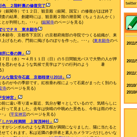
twi
彩色 ２階軒裏の修復完了
寺（銀閣寺）で１２日、観音殿（銀閣、国宝）の修復がほぼ終了
調査の結果、創建時には、観音殿２階の潮音閣（ちょうおんかく）
が判明した。･･･』 (
銀閣寺
のページを見る)
ぼりでＰＲ 東本願寺
東本願寺、京都市下京区）の京都府南部の寺院でつくる組織が、来
上げるため、門前に掲げるのぼりを作った。･･･』 (
東本願寺
のペ
2011/
御所に春の舞」
７日（水）〜４月１１日（日）の５日間観光バスで大勢の人が押
2011/
初夏を思わせるような気候で見学はアリの行列のよう 暑
る)
2011/
ルな龍安寺石庭 京都桜便り2010」
なるのが今の季節です。紅枝垂れ桜によって石庭がまったく別のも
2010/
安寺
のページを見る)
2010/
平安神宮」
の前に遠い寄り道ｗ最近、気分が鬱々としているので、気晴らしに
へ行って見ました。去年は快晴の中眺めた景色も、今年は雨の中と
･』 (
平安神宮
のページを見る)
「しだれ桜満開 上賀茂神社」
ますがシンボルのような斉王桜が満開になりました、陽に当たると
見せてくれます。私は近隣の参拝者と素人カメラマンだけしかいな