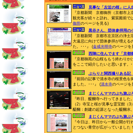
見事な「左近の桜」に人
『京都新聞 京都御所（京都市上
観光客が続々と訪れ、紫宸殿前では
御所
のページを見る)
黒谷さん、団体参拝用の
『京都新聞 京都市左京区の浄土
大遠忌に向けて団体参拝が増える
た。･･･』 (
金戒光明寺
のページを
西陣に住んでます「京都御
『京都御苑の山桜ももう終わりか
をここで紹介したいと思います。･･
ぶらりと関西撮りある記
『前回の記事で清水寺の桜景色を
ました。･･･』 (
清水寺
のページを
まじくんママのぷち旅ぶろ
『昨日、醍醐寺へ行ってきました
（2）寺宝と桜が見事な霊宝館（3
醍醐：創建の起源となった醍醐水、開
まじくんママのぷち旅ぶろ
『今日は、昨日から一般公開が行
とつない青空が広がっていました！･