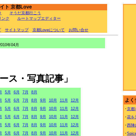
ト 京都Love
ラ
そうだ京都行こう
リンク
ルートマップエディター
グ
サイトマップ
京都Loveについて
お問い合せ
10年04月
ース・写真記事」
月
5月
6月
7月
8月
よく
月
5月
6月
7月
8月
9月
10月
11月
12月
月
5月
6月
7月
8月
9月
10月
11月
12月
･
京都
月
5月
6月
7月
8月
9月
10月
11月
12月
･
花を
月
5月
6月
7月
8月
9月
10月
11月
12月
･
西陣
月
5月
6月
7月
8月
9月
10月
11月
12月
･
Spic