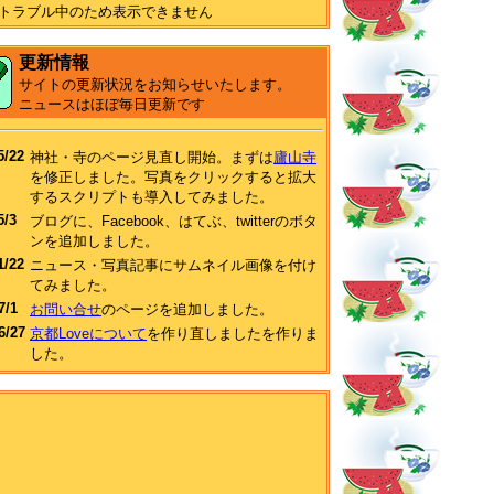
tterトラブル中のため表示できません
更新情報
サイトの更新状況をお知らせいたします。
ニュースはほぼ毎日更新です
5/22
神社・寺のページ見直し開始。まずは
廬山寺
を修正しました。写真をクリックすると拡大
するスクリプトも導入してみました。
5/3
ブログに、Facebook、はてぶ、twitterのボタ
ンを追加しました。
1/22
ニュース・写真記事にサムネイル画像を付け
てみました。
7/1
お問い合せ
のページを追加しました。
6/27
京都Loveについて
を作り直しましたを作りま
した。