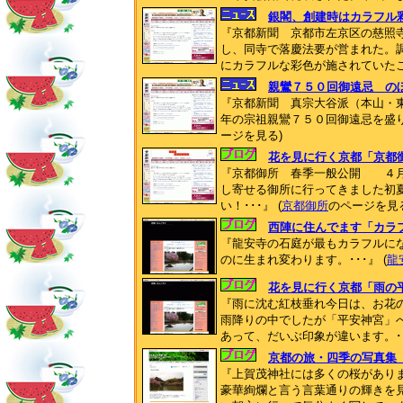
銀閣、創建時はカラフル
『京都新聞 京都市左京区の慈照
し、同寺で落慶法要が営まれた。
にカラフルな彩色が施されていたこと
親鸞７５０回御遠忌 の
『京都新聞 真宗大谷派（本山・
年の宗祖親鸞７５０回御遠忌を盛り
ージを見る)
花を見に行く京都「京都
『京都御所 春季一般公開 ４月
し寄せる御所に行ってきました
い！･･･』 (
京都御所
のページを見
西陣に住んでます「カラフ
『龍安寺の石庭が最もカラフルに
のに生まれ変わります。･･･』 (
龍
花を見に行く京都「雨の
『雨に沈む紅枝垂れ今日は、お花
雨降りの中でしたが「平安神宮」
あって、だいぶ印象が違います。･･
京都の旅・四季の写真集
『上賀茂神社には多くの桜があり
豪華絢爛と言う言葉通りの輝きを