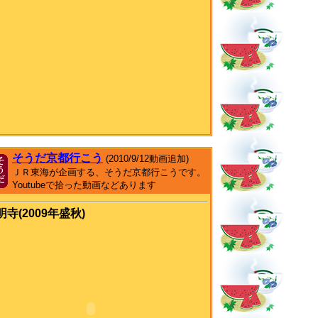
そうだ京都行こう
(2010/9/12動画追加)
ＪＲ東海が企画する、そうだ京都行こうです。
Youtubeで拾った動画などあります
明寺(2009年盛秋)