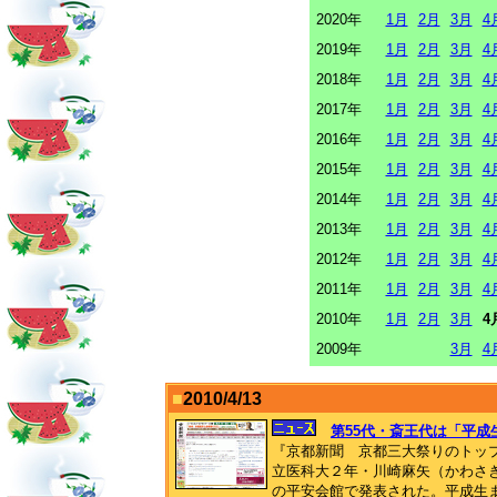
2020年
1月
2月
3月
4
2019年
1月
2月
3月
4
2018年
1月
2月
3月
4
2017年
1月
2月
3月
4
2016年
1月
2月
3月
4
2015年
1月
2月
3月
4
2014年
1月
2月
3月
4
2013年
1月
2月
3月
4
2012年
1月
2月
3月
4
2011年
1月
2月
3月
4
2010年
1月
2月
3月
4
2009年
3月
4
■
2010/4/13
第55代・斎王代は「平
『京都新聞 京都三大祭りのトッ
立医科大２年・川崎麻矢（かわさ
の平安会館で発表された。平成生ま