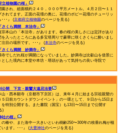
府立植物園の桜」
開園され、総面積約２４０，０００平方メートル。４月２日〜１１
プされてます。正面の花壇の奥に。花壇のポピー花壇のチューリッ
･･』 (
京都府立植物園
のページを見る)
「さくら満開 本法寺」
蓮宗本山の「本法寺」があります。春の桜の美しさには定評があり
門を入ったところにある多宝塔周りで豪華に咲くさくらに酔いまし
目の場所です。･･･』 (
本法寺
のページを見る)
「さくら満開 妙満寺」
満寺でしだれ桜が満開になっていました。妙満寺は比叡山を借景に
々とした境内に本堂や本坊・塔頭があって気持ちの良い寺院で
別公開 下京・親鸞大遠忌法要
本山・西本願寺（京都市下京区）は、来年４月に始まる宗祖親鸞の
６５日前カウントダウンイベント」の一環として、９日から15日ま
を特別公開する。また書院（国宝）も13日〜15日まで公開す
る)
神社の桜」
の椿や、また洛中一大きいといわ樹齢250〜300年の枝垂れ梅が植
ます。･･･』 (
大豊神社
のページを見る)