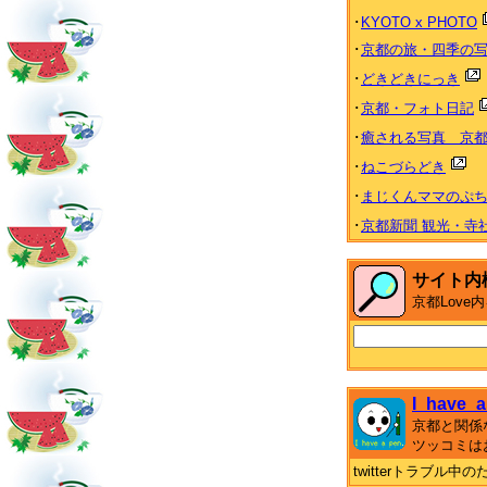
･
KYOTO x PHOTO
･
京都の旅・四季の
･
どきどきにっき
･
京都・フォト日記
･
癒される写真 京都 Heal
･
ねこづらどき
･
まじくんママのぷ
･
京都新聞 観光・寺
サイト内
京都Lov
I_have_a
京都と関係
ツッコミは
twitterトラブル