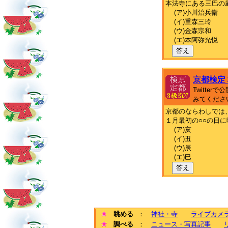
本法寺にある三巴の
(ア)小川治兵衛
(イ)重森三玲
(ウ)金森宗和
(エ)本阿弥光悦
答え
京都検定
Twitte
みてくださ
京都のならわしでは
１月最初の○○の日
(ア)亥
(イ)丑
(ウ)辰
(エ)巳
答え
眺める
：
神社・寺
ライブカメ
調べる
：
ニュース・写真記事