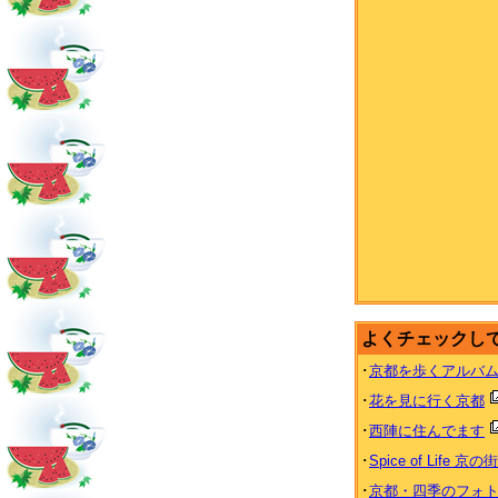
よくチェックし
･
京都を歩くアルバ
･
花を見に行く京都
･
西陣に住んでます
･
Spice of Life 京の
･
京都・四季のフォ