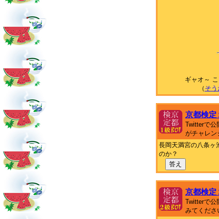
ギャオ～ 
（
そう
京都検定
Twitte
がチャレン
長岡天満宮の八条ヶ
のか？
答え
京都検定
Twitte
みてくださ