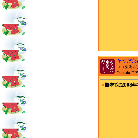
そうだ京
ＪＲ東海が
Youtub
■
勝林院(2008年