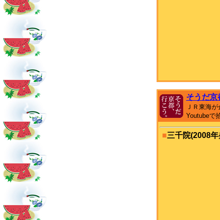
そうだ京
ＪＲ東海が
Youtub
■
三千院(2008年