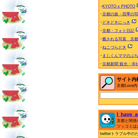
･
KYOTO x PHOTO
･
京都の旅・四季の
･
どきどきにっき
･
京都・フォト日記
･
癒される写真 京都 Heal
･
ねこづらどき
･
まじくんママのぷ
･
京都新聞 観光・寺
サイト内
京都Lov
I_have_a
京都と関係
ツッコミは
twitterトラブル