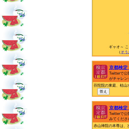
ギャオ～ 
（
そう
京都検定
Twitte
がチャレン
芬陀院の東庭、枯山
答え
京都検定
Twitte
みてくださ
赤山禅院の本尊は、