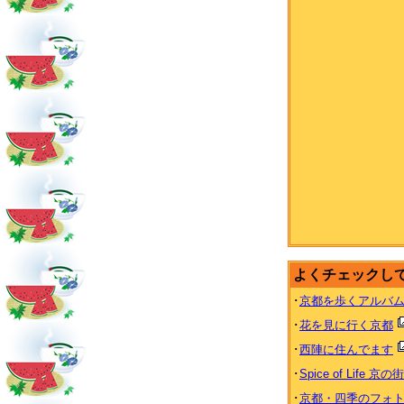
よくチェックし
･
京都を歩くアルバ
･
花を見に行く京都
･
西陣に住んでます
･
Spice of Life 京の
･
京都・四季のフォ