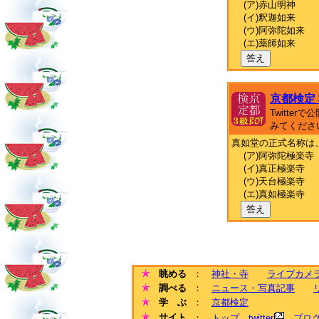
(ア)赤山明神
(イ)釈迦如来
(ウ)阿弥陀如来
(エ)薬師如来
答え
京都検定
Twitte
みてくださ
真如堂の正式名称は
(ア)阿弥陀極楽寺
(イ)真正極楽寺
(ウ)天台極楽寺
(エ)真如極楽寺
答え
眺める
：
神社・寺
ライブカメ
調べる
：
ニュース・写真記事
学 ぶ
：
京都検定
サイト
：
トップ
twitter
ブロ