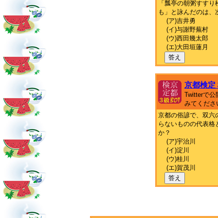
「瓢亭の朝粥すすり
も」と詠んだのは、
(ア)吉井勇
(イ)与謝野蕪村
(ウ)西田幾太郎
(エ)大田垣蓮月
答え
京都検定
Twitte
みてくださ
京都の俗諺で、双六
らないものの代表格
か？
(ア)宇治川
(イ)淀川
(ウ)桂川
(エ)賀茂川
答え