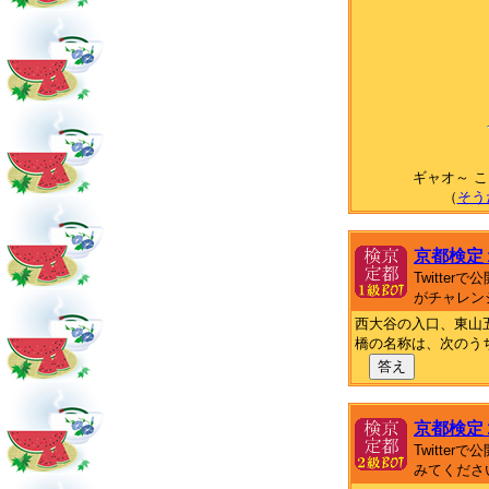
ギャオ～ 
（
そう
京都検定
Twitte
がチャレン
西大谷の入口、東山
橋の名称は、次のう
答え
京都検定
Twitte
みてくださ