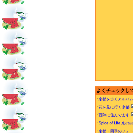
よくチェックし
･
京都を歩くアルバ
･
花を見に行く京都
･
西陣に住んでます
･
Spice of Life 京の
･
京都・四季のフォ