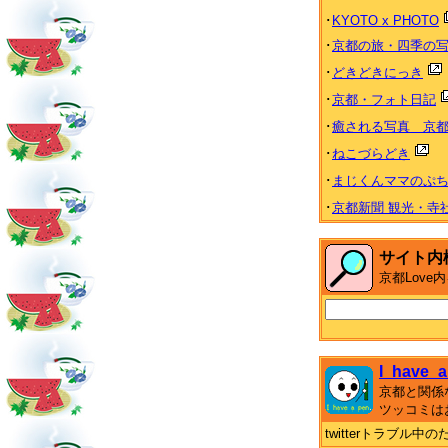
･
KYOTO x PHOTO
･
京都の旅・四季の
･
どきどきにっき
･
京都・フォト日記
･
癒される写真 京都 Heal
･
ねこづらどき
･
まじくんママのぷ
･
京都新聞 観光・寺
サイト内
京都Lov
I_have_a
京都と関係
ツッコミは
twitterトラブル