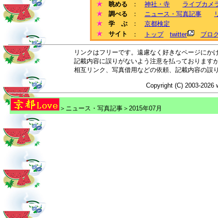
眺める
：
神社・寺
ライブカメ
調べる
：
ニュース・写真記事
学 ぶ
：
京都検定
サイト
：
トップ
twitter
ブロ
リンクはフリーです。遠慮なく好きなページにか
記載内容に誤りがないよう注意を払っております
相互リンク、写真借用などの依頼、記載内容の誤
Copyright (C) 2003-2026 
＞ニュース・写真記事＞2015年07月