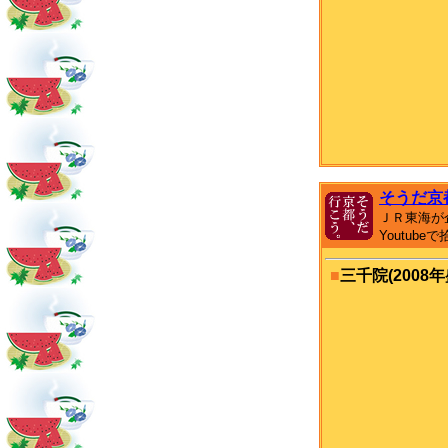
そうだ京
ＪＲ東海が
Youtub
■
三千院(2008年