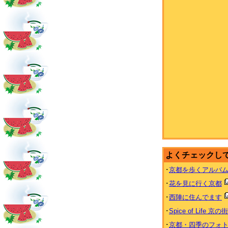
よくチェックし
･
京都を歩くアルバ
･
花を見に行く京都
･
西陣に住んでます
･
Spice of Life 京の
･
京都・四季のフォ