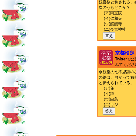
観喜桜と称される、
次のうちどこか？
(ア)雨宝院
(イ)仁和寺
(ウ)醍醐寺
(エ)今宮神社
答え
京都検定
Twitte
みてくださ
永観堂の七不思議の
の絵は、向かって右
と伝えられている。
(ア)雀
(イ)猿
(ウ)白鳥
(エ)キジ
答え