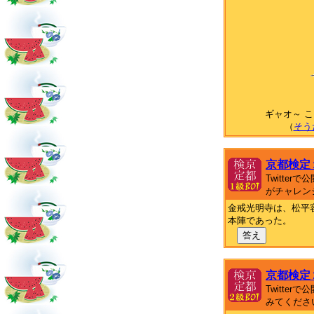
ギャオ～ 
（
そう
京都検定
Twitte
がチャレン
金戒光明寺は、松平
本陣であった。
答え
京都検定
Twitte
みてくださ