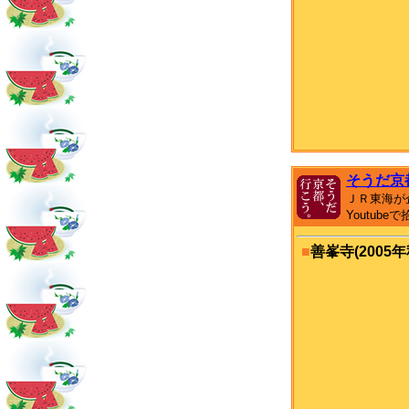
そうだ京
ＪＲ東海が
Youtub
■
善峯寺(2005年