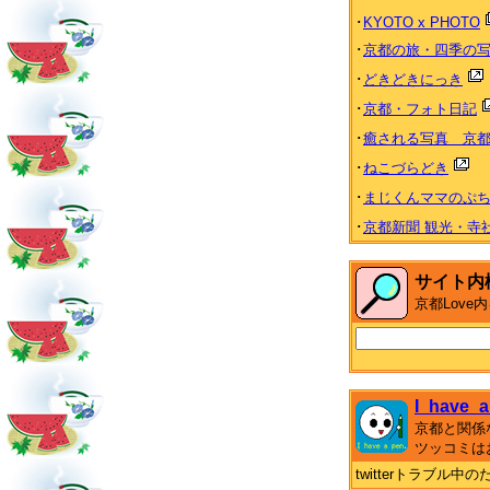
･
KYOTO x PHOTO
･
京都の旅・四季の
･
どきどきにっき
･
京都・フォト日記
･
癒される写真 京都 Heal
･
ねこづらどき
･
まじくんママのぷ
･
京都新聞 観光・寺
サイト内
京都Lov
I_have_a
京都と関係
ツッコミは
twitterトラブル