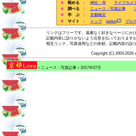
眺める
：
神社・寺
ライブカメ
調べる
：
ニュース・写真記事
学 ぶ
：
京都検定
サイト
：
トップ
twitter
ブロ
リンクはフリーです。遠慮なく好きなページにか
記載内容に誤りがないよう注意を払っております
相互リンク、写真借用などの依頼、記載内容の誤
Copyright (C) 2003-2026 
＞ニュース・写真記事＞2017年07月