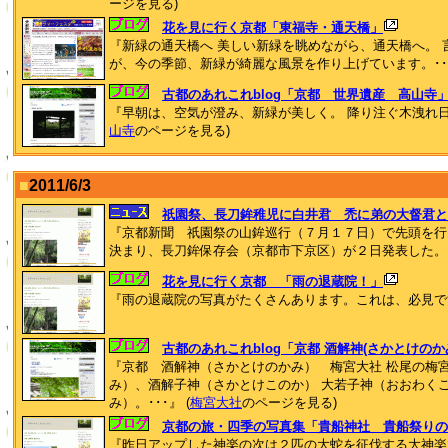
ージを見る)
花を見に行く京都「東福寺・通天橋」
『新緑の通天橋へ 美しい新緑を眺めながら、通天橋へ。
が、今の季節、新緑が綺麗な風景を作り上げています。･･･
古都のあれこれblog「京都 世界遺産 高山寺
『早朝は、空気が澄み、新緑が美しく。 降り注ぐ木洩れ日の
山寺
のページを見る)
■
2011/6/3
祇園祭、長刀鉾稚児に白井君 禿に弟の大督君と
『京都新聞 祇園祭の山鉾巡行（７月１７日）で先頭を行
決まり、長刀鉾保存会（京都市下京区）が２日発表した。･･
花を見に行く京都 「雨の退蔵院！」
『雨の退蔵院の写真がたくさんあります。これは、必見です！
古都のあれこれblog「京都 酒解神(さかとけのか
『京都 酒解神（さかとけのかみ） 梅宮大社 松尾の梅
み）、酒解子神（さかとけこのか） 大若子神（おおわく
み）。･･･』 (
梅宮大社
のページを見る)
京都の旅・四季の写真集「貴船神社 貴船祭りの
『昨日アップした神楽の次は２匹の大蛇を征伐する大神楽