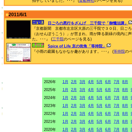
拍手していました。･･･』 (
貴船神社
のページを見る)
■
2011/6/1
日ごろの悪行をざんげ 三千院で「御懺法講」
『京都新聞 京都市左京区大原の三千院で３０日、日ごろ
（おせんぼうこう）」が営まれ、雨が降る新緑の境内に声
た。･･･』 (
三千院
のページを見る)
Spice of Life 京の街角「等持院」
『小雨の庭園もなかなか趣があります。･･･』 (
等持院
のペ
2026年
1月
2月
3月
4月
5月
6月
7月
8月
2025年
1月
2月
3月
4月
5月
6月
7月
8月
2024年
1月
2月
3月
4月
5月
6月
7月
8月
2023年
1月
2月
3月
4月
5月
6月
7月
8月
2022年
1月
2月
3月
4月
5月
6月
7月
8月
2021年
1月
2月
3月
4月
5月
6月
7月
8月
2020年
1月
2月
3月
4月
5月
6月
7月
8月