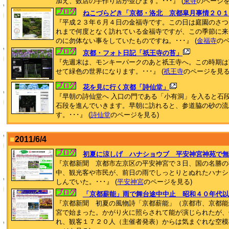
加え、数店の手作り店が並びます。･･･』 (
東寺
のページを
ねこづらどき「京都・洛北 京都皐月事情２０１
『平成２３年６月４日の金福寺です。この日は庭園のさつ
れまで何度となく訪れている金福寺ですが、この季節に来
のに勿体ない事をしていたものですね。･･･』 (
金福寺
のペ
京都・フォト日記「祇王寺の苔」
『先週末は、モンキーパークのあと祇王寺へ。この時期は
せて緑色の世界になります。･･･』 (
祇王寺
のページを見る
花を見に行く京都「詩仙堂」
『早朝の詩仙堂へ 入口の門である「小有洞」を入ると石
石段を進んでいきます。早朝に訪れると、参道脇の砂の流
す。･･･』 (
詩仙堂
のページを見る)
■
2011/6/4
初夏に涼しげ ハナショウブ 平安神宮神苑で無
『京都新聞 京都市左京区の平安神宮で３日、国の名勝の
中、観光客や市民が、前日の雨でしっとりとぬれたハナシ
しんでいた。･･･』 (
平安神宮
のページを見る)
「京都薪能」雨で舞台途中中止 昭和４０年代以
『京都新聞 初夏の風物詩「京都薪能」（京都市、京都能
宮で始まった。かがり火に照らされて能が演じられたが、
れ、観客１７２０人（主催者発表）からは気まぐれな空模様