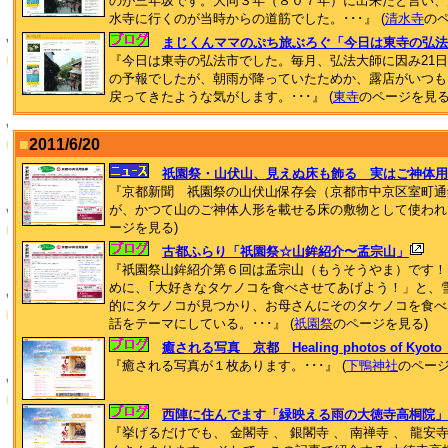
のが三年坂です。大同３年（８０７年）に出来たと言い、
水寺に行くのが当時からの道筋でした。･･･』 (
清水寺
のペ
まじくんママのぷち旅ぶろぐ「今日は東寺の弘法さ
『今日は東寺の弘法市でした。毎月、弘法大師に因み21日
の予報でしたが、朝雨が降っていたためか、露店がいつも
戻ってきたような気がします。･･･』 (
東寺
のページを見る
■
2011/6/20
祇園祭・山伏山、見えぬ床も飾る 実はご神体用
『京都新聞 祇園祭の山伏山保存会（京都市中京区室町通
が、かつて山のご神体人形を載せる床の敷物として使われて
ージを見る)
古都ふらり「祇園祭☆山鉾紹介〜孟宗山」
『祇園祭山鉾紹介第６回は孟宗山（もうそうやま）です！
めに、｢大好きなタケノコを食べさせてあげよう！」と、
的にタケノコが見つかり、お母さんにそのタケノコを食べさ
話をテーマにしている。･･･』 (
祇園祭
のページを見る)
癒される写真 京都 Healing photos of 
『癒される写真が１枚あります。･･･』 (
下鴨神社
のページ
西陣に住んでます「緑映える雨の大徳寺高桐院」
『挙げるだけでも、 金閣寺 、 銀閣寺 、 南禅寺 、 龍安