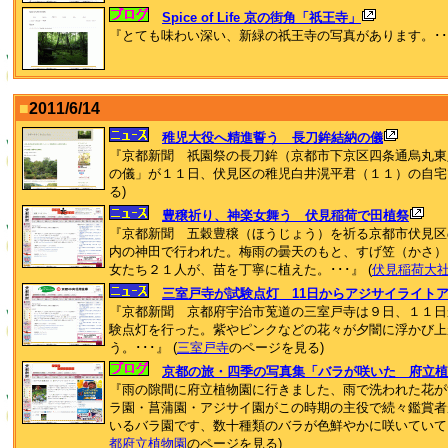
Spice of Life 京の街角「祇王寺」
『とても味わい深い、新緑の祇王寺の写真があります。･･･
■
2011/6/14
稚児大役へ精進誓う 長刀鉾結納の儀
『京都新聞 祇園祭の長刀鉾（京都市下京区四条通烏丸東
の儀」が１１日、伏見区の稚児白井滉平君（１１）の自宅で行
る)
豊穣祈り、神楽女舞う 伏見稲荷で田植祭
『京都新聞 五穀豊穣（ほうじょう）を祈る京都市伏見区
内の神田で行われた。梅雨の曇天のもと、すげ笠（かさ）
女たち２１人が、苗を丁寧に植えた。･･･』 (
伏見稲荷大
三室戸寺が試験点灯 11日からアジサイライト
『京都新聞 京都府宇治市莵道の三室戸寺は９日、１１日
験点灯を行った。紫やピンクなどの花々が夕闇に浮かび上
う。･･･』 (
三室戸寺
のページを見る)
京都の旅・四季の写真集「バラが咲いた 府立植
『雨の隙間に府立植物園に行きました、雨で洗われた花が
ラ園・菖蒲園・アジサイ園がこの時期の主役で続々鑑賞者
いるバラ園です、数十種類のバラが色鮮やかに咲いていてカ
都府立植物園
のページを見る)