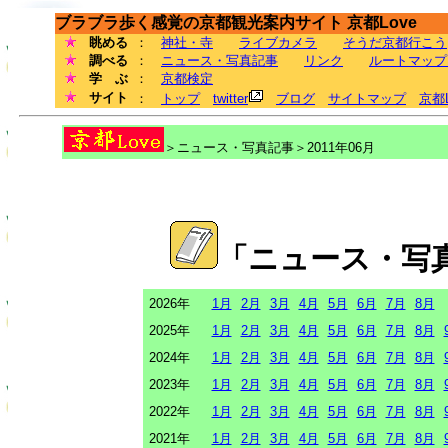
ブラブラ歩く感覚の京都観光案内サイト 京都Love
眺める
：
神社・寺
ライブカメラ
そうだ京都行こう
調べる
：
ニュース・写真記事
リンク
ルートマップ
学 ぶ
：
京都検定
サイト
：
トップ
twitter
ブログ
サイトマップ
京都
＞ニュース・写真記事＞2011年06月
「ニュース・写
2026年
1月
2月
3月
4月
5月
6月
7月
8月
2025年
1月
2月
3月
4月
5月
6月
7月
8月
2024年
1月
2月
3月
4月
5月
6月
7月
8月
2023年
1月
2月
3月
4月
5月
6月
7月
8月
2022年
1月
2月
3月
4月
5月
6月
7月
8月
2021年
1月
2月
3月
4月
5月
6月
7月
8月