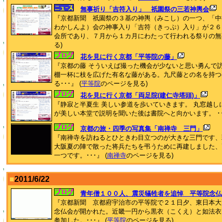
無事祈り「吉符入り」 祇園祭の三若神輿会
『京都新聞 祇園祭の３基の神輿（みこし）の一つ、「中
わかしんよ）会の神事入り「吉符（きっぷ）入り」が２６
会所であり、７月から１カ月にわたって行われる祭りの無事を
る)
花を見に行く京都「平等院の藤」
『京都の藤 そういえば撮った機会が少ないと思い勇んで
棚一杯に枝を広げた有名な藤がある。九尺藤との名を持つ
る･･･』 (
平等院
のページを見る)
花を見に行く京都「両足院(建仁寺塔頭)」
『静寂と半夏生 美しい参道を歩いていきます。 丸窓越し
が美しい本堂で説明を聞いた後は書院へと向かいます。 ･･･
京都の旅・四季の写真集「南禅寺 三門」
『南禅寺を訪ねるとひときわ目立つのが大きな三門です、現
大阪夏の陣で散った将兵たちを弔うために再建しました、
一つです。･･･』 (
南禅寺
のページを見る)
■
2011/6/22
青年僧１００人、震災犠牲者を追悼 平等院念仏
『京都新聞 京都府宇治市の平等院で２１日夕、東日本大
念仏会が開かれた。近畿一円から黒衣（こくえ）と如法衣
参加した。･･･』 (
平等院
のページを見る)