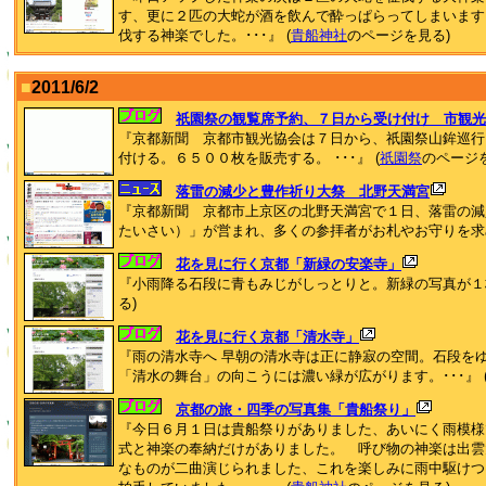
す、更に２匹の大蛇が酒を飲んで酔っぱらってしまいます
伐する神楽でした。･･･』 (
貴船神社
のページを見る)
■
2011/6/2
祇園祭の観覧席予約、７日から受け付け 市観光
『京都新聞 京都市観光協会は７日から、祇園祭山鉾巡行
付ける。６５００枚を販売する。 ･･･』 (
祇園祭
のページ
落雷の減少と豊作祈り大祭 北野天満宮
『京都新聞 京都市上京区の北野天満宮で１日、落雷の減
たいさい）」が営まれ、多くの参拝者がお札やお守りを求めた
花を見に行く京都「新緑の安楽寺」
『小雨降る石段に青もみじがしっとりと。新緑の写真が１枚あ
る)
花を見に行く京都「清水寺」
『雨の清水寺へ 早朝の清水寺は正に静寂の空間。石段を
「清水の舞台」の向こうには濃い緑が広がります。･･･』 
京都の旅・四季の写真集「貴船祭り」
『今日６月１日は貴船祭りがありました、あいにく雨模様
式と神楽の奉納だけがありました。 呼び物の神楽は出雲
なものが二曲演じられました、これを楽しみに雨中駆けつ