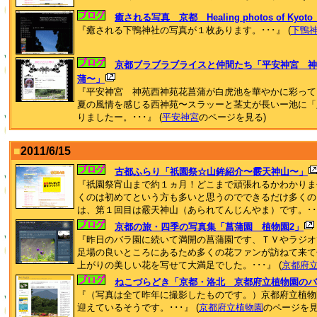
癒される写真 京都 Healing photos of K
『癒される下鴨神社の写真が１枚あります。･･･』 (
下鴨
京都ブラブラブライスと仲間たち「平安神宮 神
蒲〜」
『平安神宮 神苑西神苑花菖蒲が白虎池を華やかに彩って
夏の風情を感じる西神苑〜スラッーと茎丈が長いー池に「
りましたー。･･･』 (
平安神宮
のページを見る)
■
2011/6/15
古都ふらり「祇園祭☆山鉾紹介〜霰天神山〜」
『祇園祭宵山まで約１ヵ月！どこまで頑張れるかわかりま
くのは初めてという方も多いと思うのでできるだけ多くの
は、第１回目は霰天神山（あられてんじんやま）です。･･･
京都の旅・四季の写真集「菖蒲園 植物園2」
『昨日のバラ園に続いて満開の菖蒲園です、ＴＶやラジオ
足場の良いところにあるため多くの花ファンが訪ねて来て
上がりの美しい花を写せて大満足でした。･･･』 (
京都府
ねこづらどき「京都・洛北 京都府立植物園のバ
『（写真は全て昨年に撮影したものです。）京都府立植物
迎えているそうです。･･･』 (
京都府立植物園
のページを見