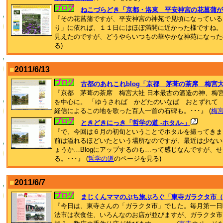
ねこづらどき「京都・洛東 平安神宮の花菖蒲が
『その花菖蒲ですが、平安神宮の神苑で見頃になっている
り」に依れば、１１日にはほぼ満開に近かった様ですね。
見えたのですが、どうやらいつもの華やかな神苑になった様子
る)
■
2011/6/13
古都のあれこれblog「京都 茅葺の茶席 梅宮
『京都 茅葺の茶席 梅宮大社 日本最古の酒造の神、梅
を中心に。 「ゆうされば かどたのいなば おとずれて 
経信によるこの地を歌った百人一首の石碑も。･･･』 (
梅
ときどきにっき「哲学の道 -ホタル-」
『で、今回は６月の初旬ということでホタルを撮ってきま
前は溢れるほどいたという場所なのですが、最近は少ない
ょうか…Blogにアップするのも…って感じなんですが、
る。･･･』 (
哲学の道
のページを見る)
■
2011/6/7
まじくんママのぷち旅ぶろぐ「東寺ガラクタ市（2
『今日は、東寺さんの「ガラクタ市」でした。毎月第一日
法市は衣食住、いろんなのお店が並びますが、ガラクタ市