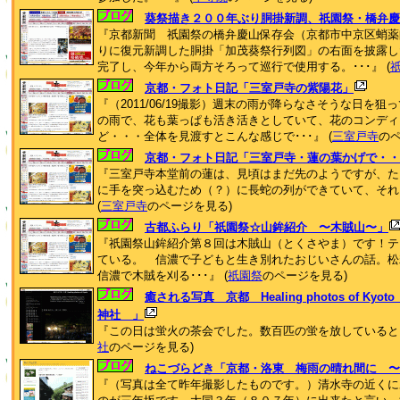
葵祭描き２００年ぶり胴掛新調、祇園祭・橋弁慶
『京都新聞 祇園祭の橋弁慶山保存会（京都市中京区蛸薬
りに復元新調した胴掛「加茂葵祭行列図」の右面を披露し
完了し、今年から両方そろって巡行で使用する。･･･』 (
京都・フォト日記「三室戸寺の紫陽花」
『（2011/06/19撮影）週末の雨が降らなさそうな日を
の雨で、花も葉っぱも活き活きとしていて、花のコンディ
ど・・・全体を見渡すとこんな感じで･･･』 (
三室戸寺
のペ
京都・フォト日記「三室戸寺・蓮の葉かげで・・
『三室戸寺本堂前の蓮は、見頃はまだ先のようですが、た
に手を突っ込むため（？）に長蛇の列ができていて、それ
(
三室戸寺
のページを見る)
古都ふらり「祇園祭☆山鉾紹介 〜木賊山〜」
『祇園祭山鉾紹介第８回は木賊山（とくさやま）です！テ
ている。 信濃で子どもと生き別れたおじいさんの話。松
信濃で木賊を刈る･･･』 (
祇園祭
のページを見る)
癒される写真 京都 Healing photos of 
神社 」
『この日は蛍火の茶会でした。数百匹の蛍を放しているとこ
社
のページを見る)
ねこづらどき「京都・洛東 梅雨の晴れ間に 〜
『（写真は全て昨年撮影したものです。）清水寺の近くに