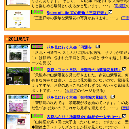
くさんあります。 そして、この記事で紹介する 大徳寺高
りと楽しめる場所といえるかと思います。･･･』 (
高桐院
Spice of Life 京の街角「三室戸寺」
『三室戸寺の素敵な紫陽花の写真があります。･･･』 (
三
■
2011/6/17
花を見に行く京都「円通寺」
『洛北・円通寺へ 久しぶりに訪れる境内。 サツキが出迎
こには静寂に包まれた平庭と 美しい緑と サツキ越しに眺め
ージを見る)
京都・フォト日記「天龍寺の山紫陽花見頃」
『天龍寺の山紫陽花を見に行きました。赤花山紫陽花。何
有名なお寺とは違い、ここは花の量は少ないので、紫陽花
ようですが、お庭のあちこちに少しずついろいろな紫陽花
ポットです。･･･』 (
天龍寺
のページを見る)
花を見に行く京都「智積院の紫陽花」
『智積院の境内では、紫陽花が咲き始めています。このあ
だ色づきは浅いのでこれから見頃を迎えそう。･･･』 (
智
古都ふらり「祇園祭☆山鉾紹介〜太子山〜」
『山鉾紹介第３回は太子山（たいしやま）ですおっと、
◆聖徳太子（チラリズムでしか顔が見えないですが･･･)･･･