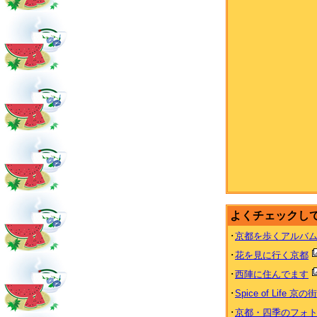
よくチェックし
･
京都を歩くアルバ
･
花を見に行く京都
･
西陣に住んでます
･
Spice of Life 京の
･
京都・四季のフォ