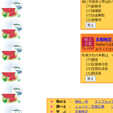
俗に不焼寺と呼ばれ
(ア)妙顕寺
(イ)地蔵院
(ウ)法金剛院
(エ)本隆寺
答え
京都検定
Twitte
みてくださ
松尾大社の本殿は、
(ア)懸造
(イ)比翼春日造
(ウ)五間社流造
(エ)両流造
答え
眺める
：
神社・寺
ライブカメ
調べる
：
ニュース・写真記事
学 ぶ
：
京都検定