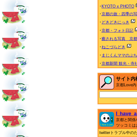
･
KYOTO x PHOTO
･
京都の旅・四季の
･
どきどきにっき
･
京都・フォト日記
･
癒される写真 京都 Heal
･
ねこづらどき
･
まじくんママのぷ
･
京都新聞 観光・寺
サイト内
京都Lov
I_have_a
京都と関係
ツッコミは
twitterトラブル