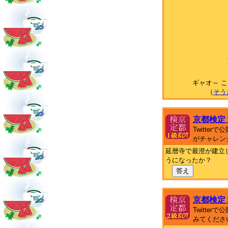
ギャオ～ 
（
そう
京都検定
Twitte
がチャレン
延暦寺で最澄が建立
うになったか？
答え
京都検定
Twitte
みてくださ